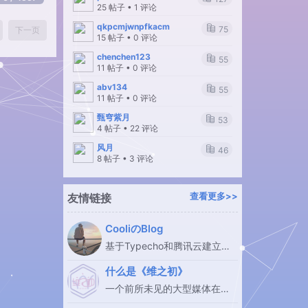
25 帖子 • 1 评论
qkpcmjwnpfkacm
75
下一页
15 帖子 • 0 评论
chenchen123
55
11 帖子 • 0 评论
abv134
55
11 帖子 • 0 评论
甄穹紫月
53
4 帖子 • 22 评论
风月
46
8 帖子 • 3 评论
友情链接
查看更多>>
CooliのBlog
基于Typecho和腾讯云建立的
个人Blog
什么是《维之初》
一个前所未见的大型媒体在线
交互著作平台的入栈指引