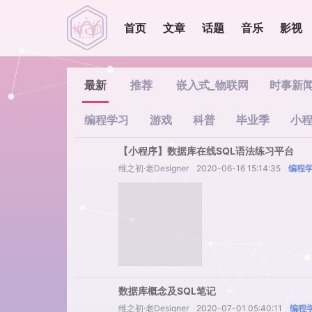
首页
文章
话题
音乐
影视
最新
推荐
嵌入式_物联网
时事新
编程学习
游戏
科普
毕业季
小
【小程序】数据库在线SQL语法练习平台
维之初·老Designer
2020-06-16 15:14:35
编程
数据库概念及SQL笔记
维之初·老Designer
2020-07-01 05:40:11
编程