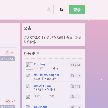
登录
公告
维之初V2.0 本站新增互动剧本板块，欢迎
前往探索
6
积分排行
2 / 3273
Fordkey
784
138 帖子 • 56 评论
维之初·老Designer
327
46 帖子 • 80 评论
qmvthrtrwx
145
29 帖子 • 0 评论
0 帖子 • 0 评论
135
1
paulinem
0 / 4557
127