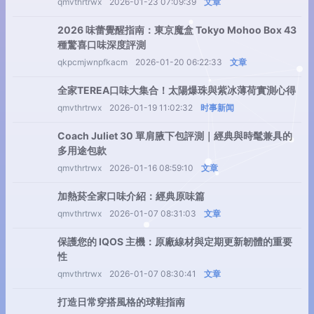
qmvthrtrwx
2026-01-23 07:09:39
文章
2026 味蕾覺醒指南：東京魔盒 Tokyo Mohoo Box 43
種驚喜口味深度評測
qkpcmjwnpfkacm
2026-01-20 06:22:33
文章
全家TEREA口味大集合！太陽爆珠與紫冰薄荷實測心得
qmvthrtrwx
2026-01-19 11:02:32
时事新闻
Coach Juliet 30 單肩腋下包評測｜經典與時髦兼具的
多用途包款
qmvthrtrwx
2026-01-16 08:59:10
文章
加熱菸全家口味介紹：經典原味篇
qmvthrtrwx
2026-01-07 08:31:03
文章
保護您的 IQOS 主機：原廠線材與定期更新韌體的重要
性
qmvthrtrwx
2026-01-07 08:30:41
文章
打造日常穿搭風格的球鞋指南