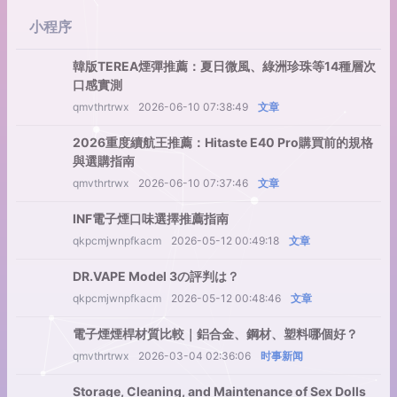
小程序
韓版TEREA煙彈推薦：夏日微風、綠洲珍珠等14種層次
口感實測
qmvthrtrwx
2026-06-10 07:38:49
文章
2026重度續航王推薦：Hitaste E40 Pro購買前的規格
與選購指南
qmvthrtrwx
2026-06-10 07:37:46
文章
INF電子煙口味選擇推薦指南
qkpcmjwnpfkacm
2026-05-12 00:49:18
文章
DR.VAPE Model 3の評判は？
qkpcmjwnpfkacm
2026-05-12 00:48:46
文章
電子煙煙桿材質比較｜鋁合金、鋼材、塑料哪個好？
qmvthrtrwx
2026-03-04 02:36:06
时事新闻
Storage, Cleaning, and Maintenance of Sex Dolls