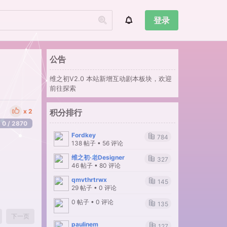
登录
公告
维之初V2.0 本站新增互动剧本板块，欢迎
前往探索
2
积分排行
0 / 2870
Fordkey
784
138 帖子 • 56 评论
维之初·老Designer
327
46 帖子 • 80 评论
qmvthrtrwx
145
29 帖子 • 0 评论
0 帖子 • 0 评论
135
下一页
paulinem
127