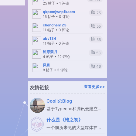
25 帖子 • 1 评论
qkpcmjwnpfkacm
75
15 帖子 • 0 评论
chenchen123
55
11 帖子 • 0 评论
abv134
55
11 帖子 • 0 评论
甄穹紫月
53
4 帖子 • 22 评论
风月
46
8 帖子 • 3 评论
友情链接
查看更多>>
CooliのBlog
基于Typecho和腾讯云建立的
个人Blog
什么是《维之初》
一个前所未见的大型媒体在线
交互著作平台的入栈指引