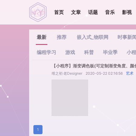
首页
文章
话题
音乐
影视
最新
推荐
嵌入式_物联网
时事新
编程学习
游戏
科普
毕业季
小
【小程序】渐变调色板(可定制渐变角度、颜
维之初·老Designer
2020-05-22 02:16:56
艺术
1