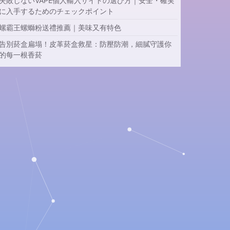
失敗しないVAPE個人輸入サイトの選び方｜安全・確実
に入手するためのチェックポイント
螺霸王螺螄粉送禮推薦｜美味又有特色
告別菸盒扁塌！皮革菸盒救星：防壓防潮，細膩守護你
的每一根香菸