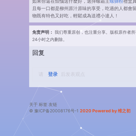
如果你還在煩惱送什麼好，選擇螺霸王
螺獅粉
禮盒
且每一口都是柳州原汁原味的享受，吃過的人都會
物既有特色又好吃，輕鬆成為送禮小達人！
免责声明：
我们尊重原创，也注重分享。版权原作者所
24小时之内删除。
回复
请
登录
后发表观点
关于
标签
友链
© 豫ICP备20008176号-1
2020 Powered by 维之初