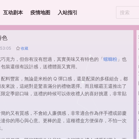
互动剧本
疫情地图
入站指引
特色
:53:05
收藏
或巧克力，但你有沒有想過，其實美味又有特色的「
螺螄粉
」也
，包裝還很有設計感，送禮體面又實用。
配料豐富，無論是米粉的 Q 彈口感，還是配菜的多樣組合，都
朋友來說，這絕對是驚喜滿分的禮物選擇。而且螺霸王還推出了
至限定季節口味，送禮的時候可以依收禮人的喜好挑選，非常貼
計簡約又有質感，不會給人廉價感，非常適合作為伴手禮或節慶
表達你的用心與心意。更棒的是，這種禮盒方便保存，不怕一次
味。