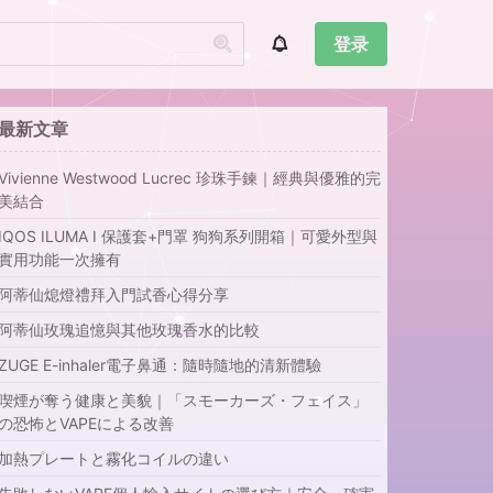
登录
最新文章
Vivienne Westwood Lucrec 珍珠手鍊｜經典與優雅的完
美結合
IQOS ILUMA I 保護套+門罩 狗狗系列開箱｜可愛外型與
實用功能一次擁有
阿蒂仙熄燈禮拜入門試香心得分享
阿蒂仙玫瑰追憶與其他玫瑰香水的比較
ZUGE E-inhaler電子鼻通：隨時隨地的清新體驗
喫煙が奪う健康と美貌｜「スモーカーズ・フェイス」
の恐怖とVAPEによる改善
加熱プレートと霧化コイルの違い