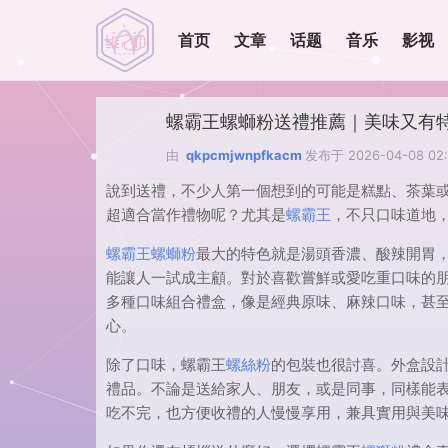
首页
文章
话题
音乐
影视
螺霸王螺螄粉送禮推薦｜美味又有
由
qkpcmjwnpfkacm
发布于
2026-04-08 02
說到送禮，不少人第一個想到的可能是糕點、茶葉
超適合當作禮物呢？尤其是
螺霸王
，不只口味道地
螺霸王螺螄粉
最大的特色就是湯頭香濃、酸辣開胃，
能讓人一試成主顧。對於喜歡嘗鮮或愛吃重口味的
多種口味組合禮盒，像是經典原味、麻辣口味，甚
心。
除了口味，螺霸王
螺絲粉
的包裝也很討喜。外盒設
禮品。不論是送給家人、朋友，或是同事，同樣能
吃不完，也方便收禮的人慢慢享用，兼具實用與美