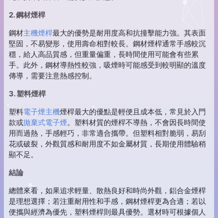
2. 鋼材煙桿
鋼材
主機煙桿
最大的優勢是耐用度高和抗撞擊能力強。其表面
堅固，不易變形，使用壽命相對較長。鋼材煙桿通常手感較沉
穩，給人高品質感，但重量偏重，長時間使用可能會有些累
手。此外，鋼材導熱性較強，吸煙時可能感受到較明顯的溫度
傳導，需要注意熱感控制。
3. 塑料煙桿
塑料
電子煙主機
煙桿最大的優點是輕便且成本低，常見於入門
款或
拋棄式電子煙
。塑料材質的煙桿不導熱，不會因長時間使
用而過熱，手感輕巧，非常適合攜帶。但塑料相對脆弱，易刮
花或破裂，外觀質感和耐用度不如金屬材質，長期使用體驗稍
顯不足。
結論
總體來看，如果追求輕量、散熱良好和時尚外觀，鋁合金煙桿
是理想選擇；若注重耐用性和手感，鋼材煙桿更為合適；若以
便攜與經濟為優先，塑料煙桿則最具優勢。選材時可根據個人