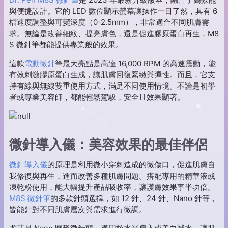
與便捷設計。它的 LED 數位顯示螢幕讓操作一目了然，具有 6
檔速度調整與可變深度（0-2.5mm），非常適合不同肌膚需
求。無論是改善細紋、提亮膚色，還是促進膠原蛋白再生，M8
S 微針筆都能提供專業般的效果。
這款
電動微針
筆最大亮點是高達 16,000 RPM 的高速震動，能
有效刺激膠原蛋白生成，讓肌膚回復緊緻與彈性。而且，它支
持有線與無線雙重使用方式，滿足不同使用情境。不論是初學
者或專業美容師，都能輕鬆駕馭，安全且效果顯著。
微針導入儀：美容效果的最佳伴侶
微針導入儀
的原理是利用微小穿刺造成的微傷口，促進肌膚自
我修復與再生，進而改善多種肌膚問題。搭配專用的精華液或
凍乾粉使用，能大幅提升產品吸收率，讓護膚效果事半功倍。
M8S 微針筆
的多款針頭選擇，如 12 針、24 針、Nano 針等，
皆能針對不同肌膚層次與需求進行微調。