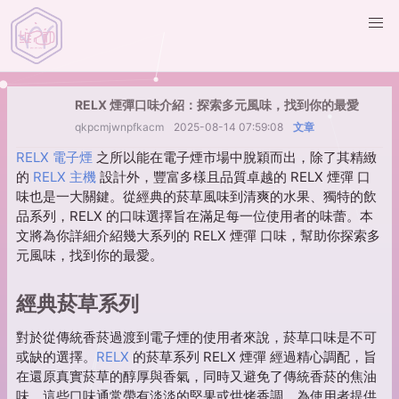
RELX 煙彈口味介紹：探索多元風味，找到你的最愛
qkpcmjwnpfkacm
2025-08-14 07:59:08
文章
RELX 電子煙
之所以能在電子煙市場中脫穎而出，除了其精緻
的
RELX 主機
設計外，豐富多樣且品質卓越的 RELX 煙彈 口
味也是一大關鍵。從經典的菸草風味到清爽的水果、獨特的飲
品系列，RELX 的口味選擇旨在滿足每一位使用者的味蕾。本
文將為你詳細介紹幾大系列的 RELX 煙彈 口味，幫助你探索多
元風味，找到你的最愛。
經典菸草系列
對於從傳統香菸過渡到電子煙的使用者來說，菸草口味是不可
或缺的選擇。
RELX
的菸草系列 RELX 煙彈 經過精心調配，旨
在還原真實菸草的醇厚與香氣，同時又避免了傳統香菸的焦油
味。這些口味通常帶有淡淡的堅果或烘烤香調，為使用者提供