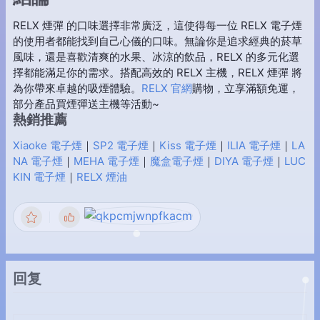
RELX 煙彈 的口味選擇非常廣泛，這使得每一位 RELX 電子煙
的使用者都能找到自己心儀的口味。無論你是追求經典的菸草
風味，還是喜歡清爽的水果、冰涼的飲品，RELX 的多元化選
擇都能滿足你的需求。搭配高效的 RELX 主機，RELX 煙彈 將
為你帶來卓越的吸煙體驗。
RELX 官網
購物，立享滿額免運，
部分產品買煙彈送主機等活動~
熱銷推薦
Xiaoke 電子煙
｜
SP2 電子煙
｜
Kiss 電子煙
｜
ILIA 電子煙
｜
LA
NA 電子煙
｜
MEHA 電子煙
｜
魔盒電子煙
｜
DIYA 電子煙
｜
LUC
KIN 電子煙
｜
RELX 煙油
回复