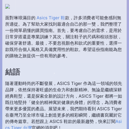
面對琳琅滿目的
Asics Tiger 鞋
款，許多消費者可能會感到無
所適從。為了幫助大家找到最適合自己的那一雙，我們整理了
一份簡單易懂的購買指南。首先，要考慮自己的需求，是用於
日常穿搭還是專業訓練？其次，關注鞋子的尺碼和楦頭形狀，
確保穿著舒適。最後，不要忽視顏色和款式的重要性，選擇一
款既符合個人風格又具備實用性的鞋款。希望這份指南能為您
的購物之旅提供一些有用的參考。
結語
隨著運動時尚的不斷發展，ASICS Tiger 作為這一領域的領先
品牌，依然保持著旺盛的生命力和創新精神。無論是繼續深耕
經典鞋型，還是探索全新的設計方向，ASICS Tiger 都將一如
既往地堅持「健全的精神寓於健康的身體」的理念，為消費者
帶來更多優質的產品。展望未來，我們期待看到 ASICS Tiger
在臺灣乃至全球市場上創造更多的精彩瞬間，繼續書寫屬於它
的傳奇篇章。若想跟上 ASICS 鞋款的最新趨勢，快來訂閱
Asi
cs Tiger 台灣
官網的消息吧！