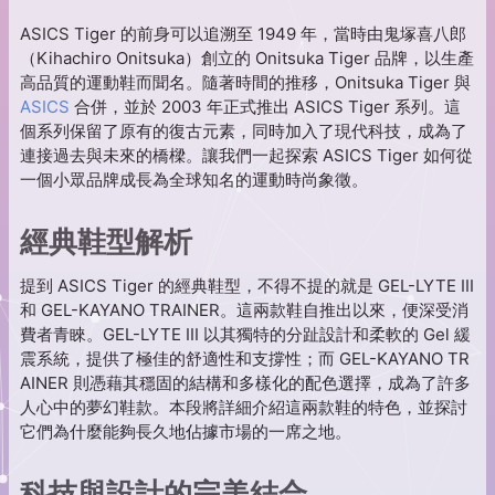
ASICS Tiger 的前身可以追溯至 1949 年，當時由鬼塚喜八郎
（Kihachiro Onitsuka）創立的 Onitsuka Tiger 品牌，以生產
高品質的運動鞋而聞名。隨著時間的推移，Onitsuka Tiger 與
ASICS
合併，並於 2003 年正式推出 ASICS Tiger 系列。這
個系列保留了原有的復古元素，同時加入了現代科技，成為了
連接過去與未來的橋樑。讓我們一起探索 ASICS Tiger 如何從
一個小眾品牌成長為全球知名的運動時尚象徵。
經典鞋型解析
提到 ASICS Tiger 的經典鞋型，不得不提的就是 GEL-LYTE III
和 GEL-KAYANO TRAINER。這兩款鞋自推出以來，便深受消
費者青睞。GEL-LYTE III 以其獨特的分趾設計和柔軟的 Gel 緩
震系統，提供了極佳的舒適性和支撐性；而 GEL-KAYANO TR
AINER 則憑藉其穩固的結構和多樣化的配色選擇，成為了許多
人心中的夢幻鞋款。本段將詳細介紹這兩款鞋的特色，並探討
它們為什麼能夠長久地佔據市場的一席之地。
科技與設計的完美結合