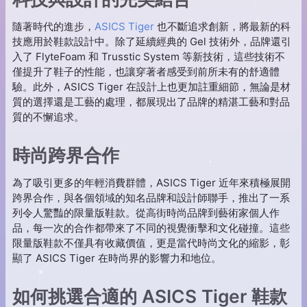
隨著時代的進步，
ASICS Tiger
也不斷追求創新，將最新的科
技應用於鞋款設計中。除了延續經典的 Gel 技術外，品牌還引
入了 FlyteFoam 和 Trusstic System 等新技術，這些技術不
僅提升了鞋子的性能，也讓穿著者感受到前所未有的舒適體
驗。此外，ASICS Tiger 在設計上也更加註重細節，無論是材
質的選擇還是工藝的處理，都展現出了品牌的精湛工藝和對品
質的不懈追求。
時尚跨界合作
為了吸引更多的年輕消費群體，ASICS Tiger 近年來積極展開
跨界合作，與各個領域的知名品牌和設計師聯手，推出了一系
列令人驚豔的限量版鞋款。從高街時尚品牌到藝術家個人作
品，每一次的合作都帶來了不同的視覺衝擊和文化碰撞。這些
限量版鞋款不僅具有收藏價值，更是當代時尚文化的縮影，彰
顯了 ASICS Tiger 在時尚界的影響力和地位。
如何挑選合適的 ASICS Tiger 鞋款