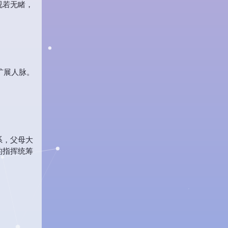
视若无睹，
扩展人脉。
系，父母大
的指挥统筹