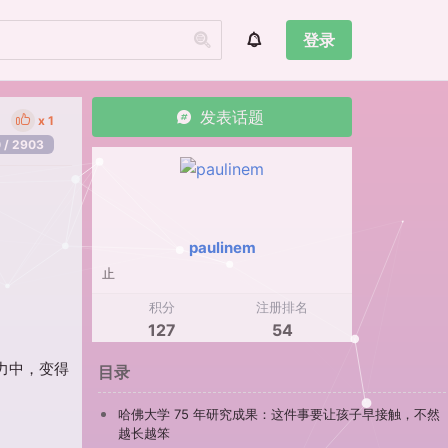
登录
发表话题
1
 / 2903
paulinem
止
积分
注册排名
127
54
力中，变得
目录
哈佛大学 75 年研究成果：这件事要让孩子早接触，不然
越长越笨