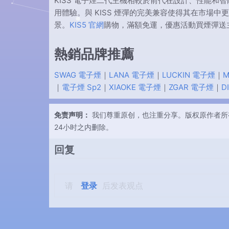
KISS 電子煙二代主機相較於前代在設計、性能
用體驗。與 KISS 煙彈的完美兼容使得其在市場中
景。
KIS5 官網
購物，滿額免運，優惠活動買煙彈送
熱銷品牌推薦
SWAG 電子煙
｜
LANA 電子煙
｜
LUCKIN 電子煙
｜
M
｜
電子煙 Sp2
｜
XIAOKE 電子煙
｜
ZGAR 電子煙
｜
D
免责声明：
我们尊重原创，也注重分享。版权原作者所
24小时之内删除。
回复
请
登录
后发表观点