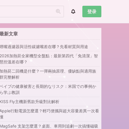
登录
最新文章
煙嘴過濾器與活性碳濾嘴差在哪？先看材質與用途
2026加熱菸全家機型全盤點：最新第四代「免清潔」智
慧控溫差在哪？
加熱菸二回機是什麼？一彈兩抽原理、優缺點與適用族
群完整解析
ベイプの健康被害と長期的なリスク：米国での事例か
ら学ぶ教訓
KISS Fly主機新舊款升級對比解析
Apple行動電源怎麼選？輕巧便攜與超大容量差異一次看
懂
MagSafe 支架怎麼選？桌面、車用到追劇一次搞懂磁吸