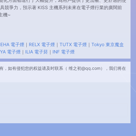
和智能化方面都進行了大幅提升，為用戶提供了更流暢、更舒適的使
更具競爭力，預示著 KISS 主機系列未來在電子煙行業的廣闊前
主機~
EHA 電子煙
｜
RELX 電子煙
｜
TUTX 電子煙
｜
Tokyo 東京魔盒
IYA 電子煙
｜
ILIA 電子菸
｜
INF 電子煙
有，如有侵犯您的权益请及时联系（
维之初@qq.com
），我们将在