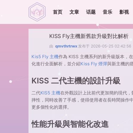
首页
文章
话题
音乐
影视
KISS Fly主機新舊款升級對比解析
由
qmvthrtrwx
发布于
2026-05-25 02:42:56
Kis5 Fly 主機
作為 KISS 主機系列的新升級版
化進行全面解析，並介紹
Kiss Fly 煙彈
與新主機的
KISS 二代主機的設計升級
二代
KIS5 主機
在外觀設計上比前代更加簡約現代，
摔性，同時改善了手感，使得使用者在長時間操作
更多個性化的選擇。
性能升級與智能化改進