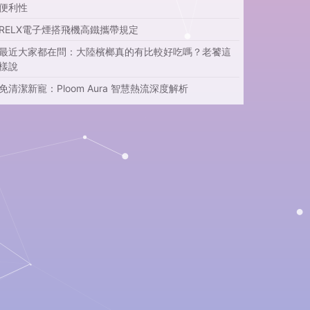
便利性
RELX電子煙搭飛機高鐵攜帶規定
最近大家都在問：大陸檳榔真的有比較好吃嗎？老饕這
樣說
免清潔新寵：Ploom Aura 智慧熱流深度解析